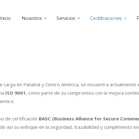
Inicio
Nosotros
Servicios
Certificaciones
 de carga en Panamá y Centro América, se encuentra actualmente 
rma
ISO 9001
, como parte de su compromiso con la mejora continu
iente.e.
o de certificación
BASC (Business Alliance for Secure Comme
ndo así su enfoque en la seguridad, trazabilidad y cumplimiento en