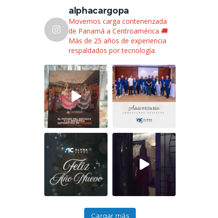
alphacargopa
Movemos carga contenerizada
de Panamá a Centroamérica 🚚
Más de 25 años de experiencia
respaldados por tecnología.
Cargar más