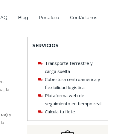
FAQ
Blog
Portafolio
Contáctanos
SERVICIOS
Transporte terrestre y
carga suelta
Cobertura centroamérica y
en
flexibilidad logística
a, la
Plataforma web de
seguimiento en tiempo real
Calcula tu flete
rce)
y
 la