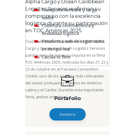
Alpha Cargo y Ocean Caribbean
Logistics Services reafirman su
Transporte terrestre y carga
compromiso con la excelencia
suelta
logística durante su participación
Cobertura centroamérica y
en TOC Américas 2025
flexibilidad logística
Plataforma web de seguimiento
Ciudad de Panamá, octubre de 2025. Alpha
Cargo y Ocean Caribbean Logistics Services
en tiempo real
participaron de manera conjunta en la feria
Calcula tu flete
TOC Américas 2025, realizada los días 21, 22 y
23 de octubre en el Panamá Convention
Center, uno de los eventos más relevantes
del sector portuario y logístico en América
Latina y el Caribe. Durante esta importante
feria, ambas empresas…
Portafolio
Portafolio