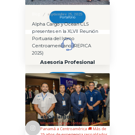
Portafolio
Blog
septiembre 25, 2025
Portafolio
Alpha Cargo y Ocean CLS
presentes en la XLVII Reunión
Portuaria del Istmo
Centroamericano (REPICA
2025)
Asesoría Profesional
Contáctanos
Logística con propósito
alphacargopa
Movemos carga contenerizada de
Panamá a Centroamérica 🚚
Más de
25 años de experiencia respaldados