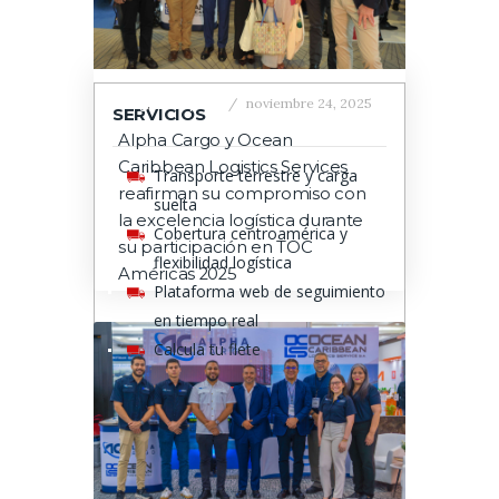
Blog
,
Transport
noviembre 24, 2025
SERVICIOS
Alpha Cargo y Ocean
Caribbean Logistics Services
Transporte terrestre y carga
reafirman su compromiso con
suelta
la excelencia logística durante
Cobertura centroamérica y
su participación en TOC
flexibilidad logística
Américas 2025
Plataforma web de seguimiento
en tiempo real
Calcula tu flete