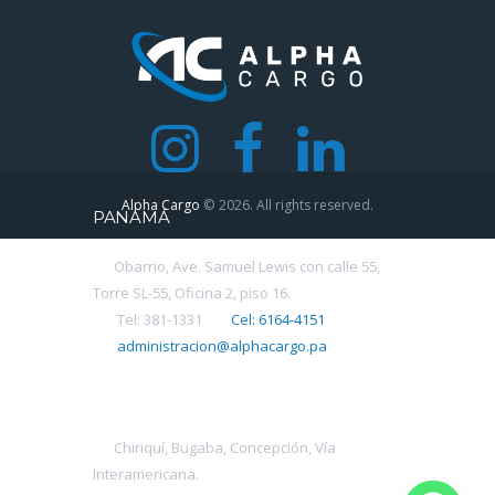
Alpha Cargo
© 2026. All rights reserved.
PANAMÁ
Obarrio, Ave. Samuel Lewis con calle 55,
Torre SL-55, Oficina 2, piso 16.
Tel: 381-1331
Cel: 6164-4151
administracion@alphacargo.pa
CHIRIQUÍ
Chiriquí, Bugaba, Concepción, Vía
Interamericana.