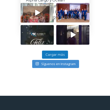
Alpha Cargo y Ocean
Caribbean Logistics Services
presentes en la Expo Feria
Mundial ZLC 2025
Cargar más
Síguenos en Instagram