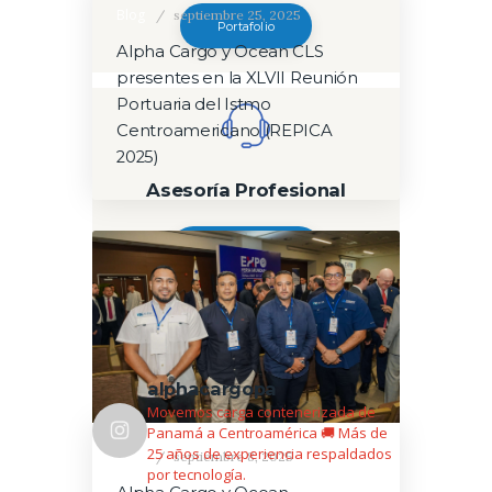
Blog
septiembre 25, 2025
Portafolio
Alpha Cargo y Ocean CLS
presentes en la XLVII Reunión
Portuaria del Istmo
Centroamericano (REPICA
2025)
Asesoría Profesional
Contáctanos
Logística con propósito
alphacargopa
Movemos carga contenerizada de
Panamá a Centroamérica 🚚
Más de
25 años de experiencia respaldados
Blog
septiembre 8, 2025
por tecnología.