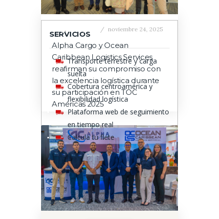
Blog
,
Transport
noviembre 24, 2025
SERVICIOS
Alpha Cargo y Ocean
Caribbean Logistics Services
Transporte terrestre y carga
reafirman su compromiso con
suelta
la excelencia logística durante
Cobertura centroamérica y
su participación en TOC
flexibilidad logística
Américas 2025
Plataforma web de seguimiento
en tiempo real
Calcula tu flete
Portafolio