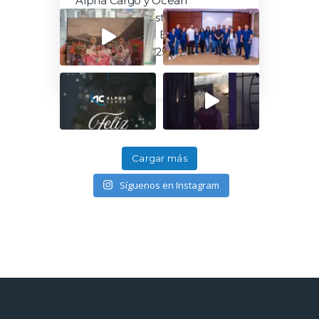
Alpha Cargo y Ocean
Caribbean Logistics Services
presentes en la Expo Feria
Mundial ZLC 2025
Cargar más
Síguenos en Instagram