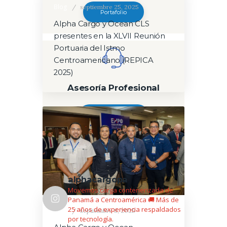
Blog
septiembre 25, 2025
Portafolio
Alpha Cargo y Ocean CLS
presentes en la XLVII Reunión
Portuaria del Istmo
Centroamericano (REPICA
2025)
Asesoría Profesional
Contáctanos
Logística con propósito
alphacargopa
Movemos carga contenerizada de
Panamá a Centroamérica 🚚
Más de
25 años de experiencia respaldados
Blog
septiembre 8, 2025
por tecnología.