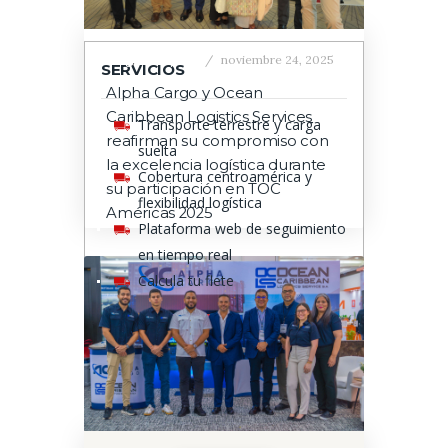
Blog
,
Transport
noviembre 24, 2025
SERVICIOS
Alpha Cargo y Ocean
Caribbean Logistics Services
Transporte terrestre y carga
reafirman su compromiso con
suelta
la excelencia logística durante
Cobertura centroamérica y
su participación en TOC
flexibilidad logística
Américas 2025
Plataforma web de seguimiento
en tiempo real
Calcula tu flete
Portafolio