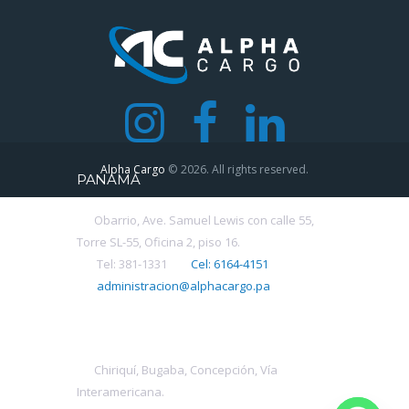
Alpha Cargo
© 2026. All rights reserved.
PANAMÁ
Obarrio, Ave. Samuel Lewis con calle 55,
Torre SL-55, Oficina 2, piso 16.
Tel: 381-1331
Cel: 6164-4151
administracion@alphacargo.pa
CHIRIQUÍ
Chiriquí, Bugaba, Concepción, Vía
Interamericana.